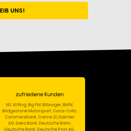
EIB UNS!
zufriedene Kunden
1&1, A1 Ring, Big FM, Bitburger, BMW,
Bridgestone Motorsport, Coca-Cola,
Commerzbank, Creme 21, Daimler
AG, Deka Bank, Deutsche Bahn,
Deutsche Bank, Deutsche Post AG,