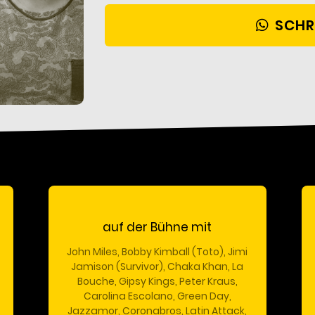
SCHR
auf der Bühne mit
John Miles, Bobby Kimball (Toto), Jimi
Jamison (Survivor), Chaka Khan, La
Bouche, Gipsy Kings, Peter Kraus,
Carolina Escolano, Green Day,
Jazzamor, Coronabros, Latin Attack,