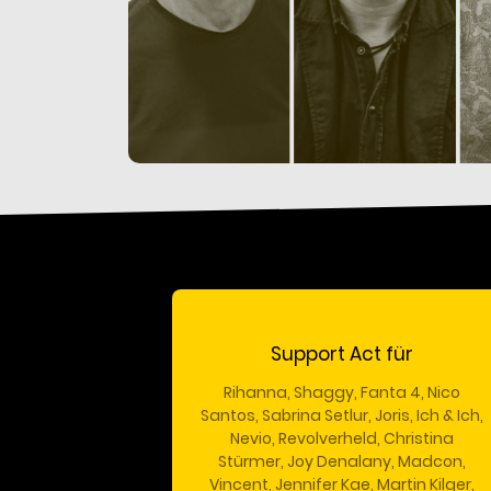
Support Act für
Rihanna, Shaggy, Fanta 4, Nico
Santos, Sabrina Setlur, Joris, Ich & Ich,
Nevio, Revolverheld, Christina
Stürmer, Joy Denalany, Madcon,
Vincent, Jennifer Kae, Martin Kilger,