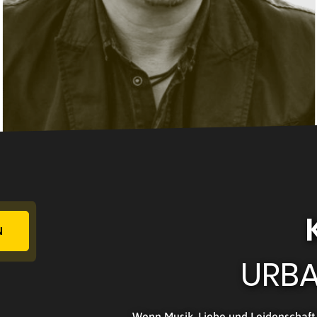
N
URBA
Wenn Musik, Liebe und Leidenscha