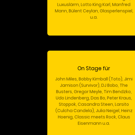
Luxuslärm, Lotto King Karl, Manfred
Mann, Bülent Ceylan, Glasperlenspiel,
u.a.
On Stage für
John Miles, Bobby Kimball (Toto), Jimi
Jamison (Survivor), DJ Bobo, The
Busters, Gregor Meyle, Tim Bendzko,
Udo Lindenberg, Das Bo, Peter Kraus,
Stoppok, Casandra Steen, Larsito
(Culcha Candela), Julia Neigel, Heinz
Hoenig, Classic meets Rock, Claus
Eisenmann u.a.